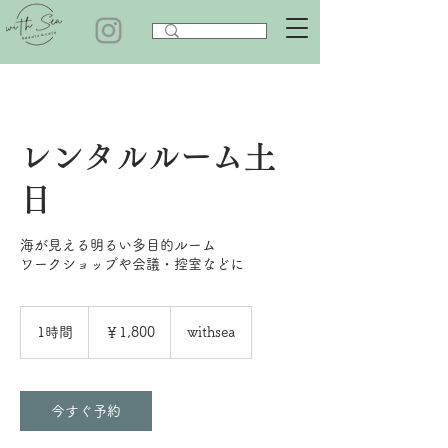
レンタルルーム土
日
海が見える明るい多目的ルーム
ワークショップや会議・控室などに
1,800
円
1時間
1
￥1,800
withsea
時
今すぐ予約