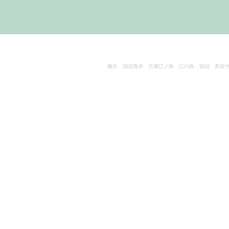
藤沢 鵠沼海岸 片瀬江ノ島 江の島 鵠沼 美容