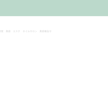
容室 美容 エステ ネイルサロン 美容複合サ